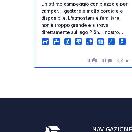
Un ottimo campeggio con piazzole per
camper. Il gestore è molto cordiale e
disponibile. L'atmosfera è familiare,
non è troppo grande e si trova
direttamente sul lago Plön. Il nostro
campeggio superiore è riservato agli
ospiti con cani, sebbene non vi sia un
accesso diretto al lago tramite il
campeggio inferiore. In alternativa,
4
61
4.4
★
Foto
Commenti
Valuta
potete portare il vostro cane ovunque
lungo il lago, incluso il nostro pontile
per cani vicino al campeggio.
NAVIGAZION