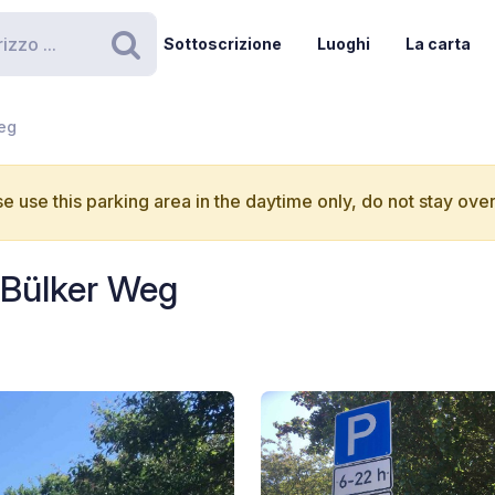
Sottoscrizione
Luoghi
La carta
Ricerca
Weg
e use this parking area in the daytime only, do not stay over
 Bülker Weg