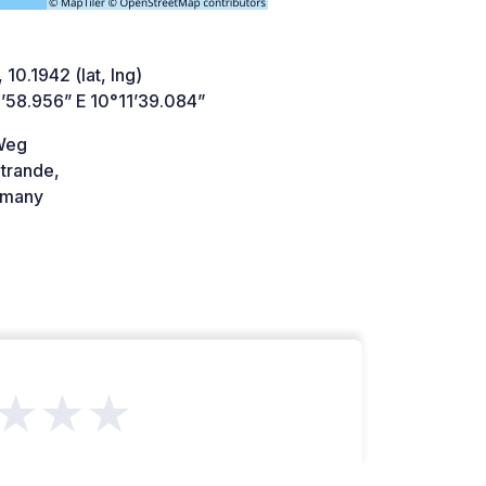
 10.1942 (lat, lng)
’58.956” E 10°11’39.084”
Weg
trande,
many
★★★