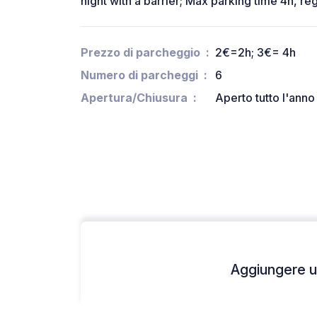
night with a barrier; Max parking time 4h, re
Prezzo di parcheggio
2€=2h; 3€= 4h
Numero di parcheggi
6
Apertura/Chiusura
Aperto tutto l'anno
Aggiungere un