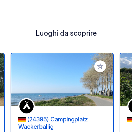
Luoghi da scoprire
i ai tuoi preferiti
Aggiungi ai tuoi p
(24395) Campingplatz
Wackerballig