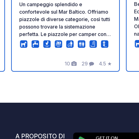
Be
Un campeggio splendido e
Ec
confortevole sul Mar Baltico. Offriamo
Ma
piazzole di diverse categorie, così tutti
Ol
possono trovare la sistemazione
na
perfetta. Le piazzole per camper con
sp
vista sulla baia vi permetteranno di
pe
ammirare tramonti mozzafiato dal
da
vostro camper. Numerosi sentieri
10
29
4.5
★
di
escursionistici sono facilmente
zione
Foto
Commenti
Valutazione
fi
raggiungibili in bicicletta o a piedi. La
se
baia è ideale per praticare surf,
ri
kitesurf, vela e pesca. Al nostro
ro
chiosco potrete acquistare caffè, torte,
ca
gelati e una varietà di bevande
va
analcoliche. Offriamo anche prodotti
Prezzi: Pia
regionali, pasta, salse, dolci, bevande
ba
alcoliche e articoli da toeletta. Per
Pi
rendere il vostro soggiorno ancora più
E
A PROPOSITO DI
ca
rilassante, offriamo un servizio di