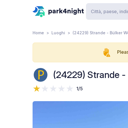
Home
Luoghi
(24229) Strande - Bülker 
Pleas
(24229) Strande -
1/5