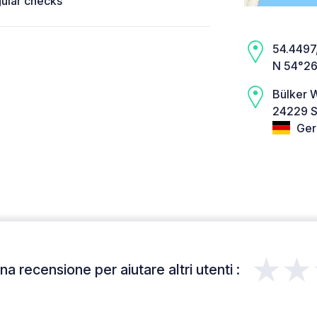
gular checks
54.4497,
N 54°26
Bülker 
24229 S
Ger
★★
a recensione per aiutare altri utenti :