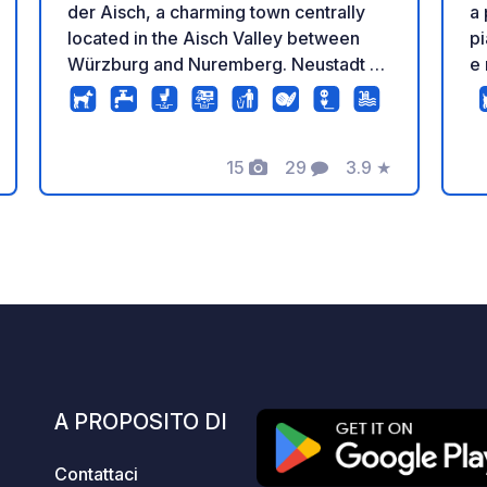
der Aisch, a charming town centrally
a 
located in the Aisch Valley between
pi
Würzburg and Nuremberg. Neustadt an
e 
der Aisch is one of 100 award-winning
co
culinary destinations in Bavaria and
s
thus a meeting place for gourmets on
c
15
29
3.9
★
the border between Franconian beer
a 
zione
Foto
Commenti
Valutazione
and wine regions. 16 pitches
c
exclusively for motorhomes, open
in
year-round Amenities: - Holiday Clean
C
service station (including grey water
ch
disposal) - Electricity connection (16 A)
c
Elektrostar Euro 6 - Pitch surface: grass
al
pavers/gravel - 5-minute walk to the
Disp
historic old town with diverse shopping
2 p
opportunities - Excellent restaurants -
de
E
A PROPOSITO DI
Museums in the Old Castle, including
se
the unique Carp Museum - Beautifully
se
Contattaci
situated forest swimming pool right on
po