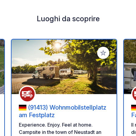
Luoghi da scoprire
i ai tuoi preferiti
Aggiungi ai tuoi p
(91413) Wohnmobilstellplatz
am Festplatz
F
Experience. Enjoy. Feel at home.
Il
Campsite in the town of Neustadt an
di