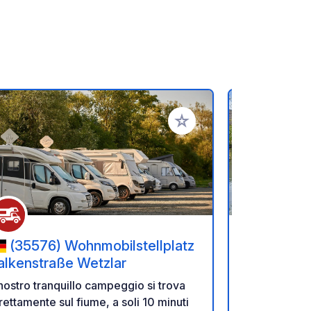
referiti
Aggiungi ai tuoi preferiti
(35576) Wohnmobilstellplatz
(69151
alkenstraße Wetzlar
Friedensb
 nostro tranquillo campeggio si trova
Camping dir
rettamente sul fiume, a soli 10 minuti
tenant has b