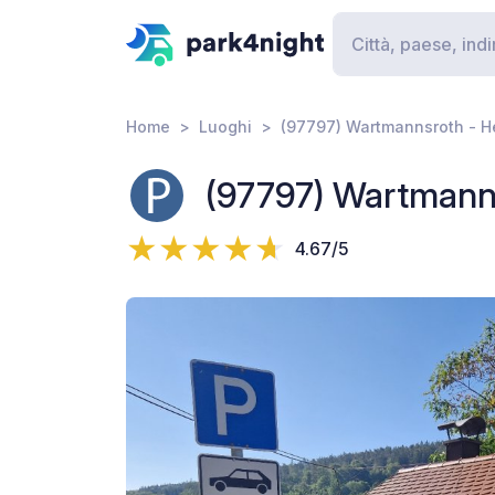
Home
Luoghi
(97797) Wartmannsroth - He
(97797) Wartmanns
4.67/5