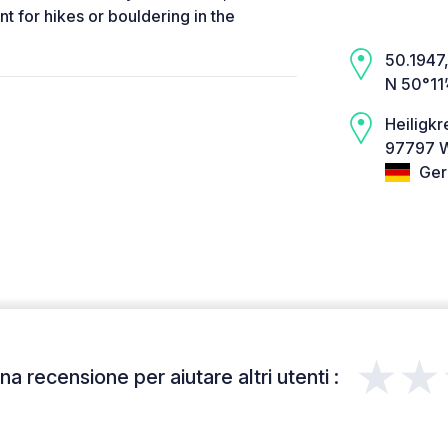
t for hikes or bouldering in the
50.1947,
N 50°11
Heiligkr
97797 W
Ger
★★
a recensione per aiutare altri utenti :