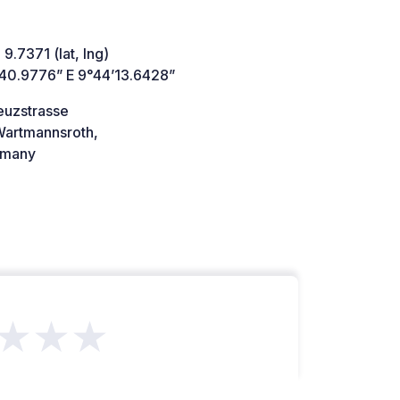
 9.7371 (lat, lng)
’40.9776” E 9°44’13.6428”
euzstrasse
artmannsroth,
many
★★★