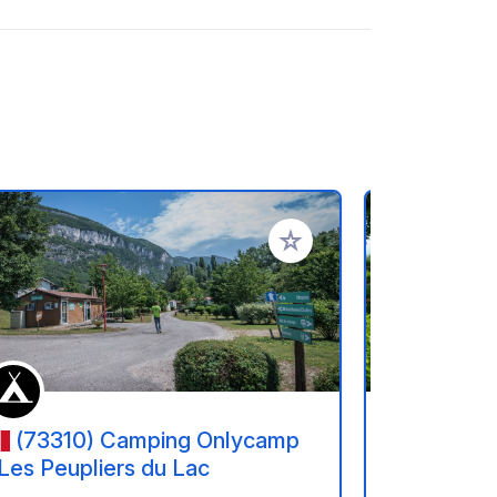
referiti
Aggiungi ai tuoi preferiti
(73310) Camping Onlycamp
(38490
 Les Peupliers du Lac
Tranquille