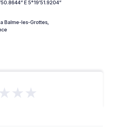
’50.8644” E 5°19’51.9204”
a Balme-les-Grottes,
nce
★★★