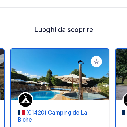
Luoghi da scoprire
i ai tuoi preferiti
Aggiungi ai tuoi p
(01420) Camping de La
Biche
-