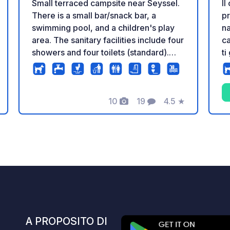
Small terraced campsite near Seyssel.
Il
There is a small bar/snack bar, a
pr
swimming pool, and a children's play
na
area. The sanitary facilities include four
c
showers and four toilets (standard).
ti
There is a waste disposal point for the
co
toilet cassette, but not yet a grey water
da
disposal point. This is planned for
sc
10
19
4.5
★
2027. In addition to pitches for
un
zione
Foto
Commenti
Valutazione
motorhomes/tents/caravans, several
Bo
chalets are available for rent.
po
po
na
in
mo
te
lu
de
E
A PROPOSITO DI
su