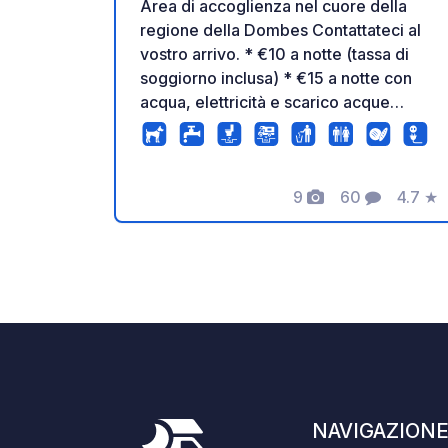
Area di accoglienza nel cuore della
regione della Dombes Contattateci al
vostro arrivo. * €10 a notte (tassa di
soggiorno inclusa) * €15 a notte con
acqua, elettricità e scarico acque
grigie. Non si accettano carte di
credito. Pagamento all'arrivo. Situato
tra i laghetti della Dombes, il nostro
9
60
4.7
★
campeggio è ideale per esplorare la
Foto
Commenti
Valuta
regione e rilassarsi nella natura. Da
agricoltori e panettieri in pensione,
continuiamo a gestire con passione
l'azienda agricola di famiglia. Vi diamo
il benvenuto nella nostra fattoria
didattica, che ospita numerosi animali.
Camper e furgoni camperizzati sono
benvenuti per soggiorni diurni o
notturni (a pagamento). Servizi in loco:
NAVIGAZION
Piscina fuori terra Laghetto per la