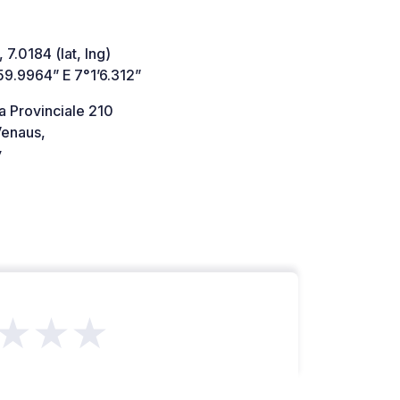
 7.0184 (lat, lng)
59.9964” E 7°1’6.312”
a Provinciale 210
enaus,
y
★★★