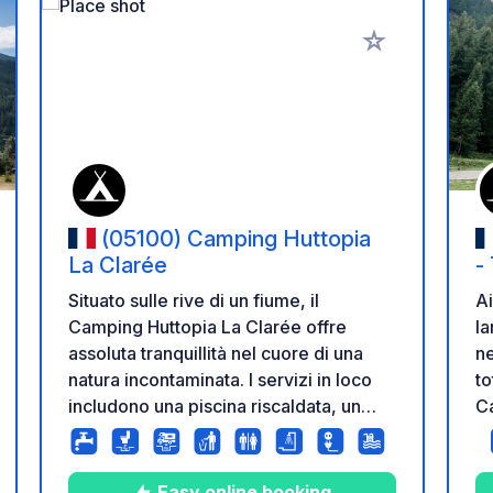
i ai tuoi preferiti
Aggiungi ai tuoi p
(05100) Camping Huttopia
La Clarée
-
Situato sulle rive di un fiume, il
Ai
Camping Huttopia La Clarée offre
la
assoluta tranquillità nel cuore di una
ne
natura incontaminata. I servizi in loco
to
includono una piscina riscaldata, un
Ca
bar-caffetteria e piazzole immerse
ch
nella foresta. Una fuga in riva al fiume,
nu
circondati dalle montagne delle Alte
am
Easy online booking