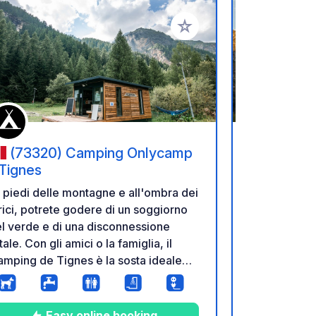
referiti
Aggiungi ai tuoi preferiti
(73320) Camping Onlycamp
(73350
 Tignes
Vanoise 
 piedi delle montagne e all'ombra dei
Accampati a 
rici, potrete godere di un soggiorno
nell'area nat
l verde e di una disconnessione
Champagny-l
tale. Con gli amici o la famiglia, il
360° sulle p
mping de Tignes è la sosta ideale
massiccio de
e vi permetterà di esplorare i
Grande Mott
merosi sentieri escursionistici e
destinazione
mirare i panorami dalle molteplici
campeggiato
Easy online booking