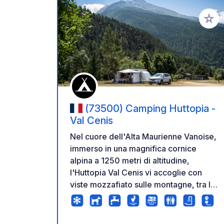
Aggiung
(73500) Camping Huttopia -
Val Cenis
Nel cuore dell'Alta Maurienne Vanoise,
immerso in una magnifica cornice
alpina a 1250 metri di altitudine,
l'Huttopia Val Cenis vi accoglie con
viste mozzafiato sulle montagne, tra le
Alpi francesi e italiane. Situato
nell'incantevole borgo di Bramans, nel
comune della Val Cenis, il campeggio