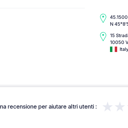
45.1500,
N 45°8’
15 Strad
10050 V
Ital
★★
a recensione per aiutare altri utenti :