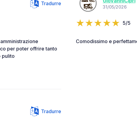
GiovanniCipri
Tradurre
31/05/2026
5/5
a amministrazione
Comodissimo e perfettame
o per poter offrire tanto
 pulito
Tradurre