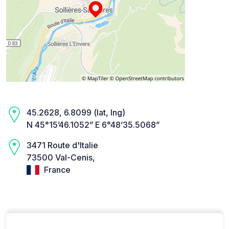
45.2628, 6.8099 (lat, lng)
N 45°15’46.1052” E 6°48’35.5068”
3471 Route d'Italie
73500 Val-Cenis,
France