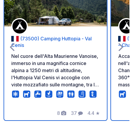
(73500) Camping Huttopia - Val
(7
Cenis
– Cha
Nel cuore dell'Alta Maurienne Vanoise,
Accamp
immerso in una magnifica cornice
nell'ar
alpina a 1250 metri di altitudine,
Champa
l'Huttopia Val Cenis vi accoglie con
360° s
viste mozzafiato sulle montagne, tra le
massic
Alpi francesi e italiane. Situato
Grande
nell'incantevole borgo di Bramans, nel
destin
comune della Val Cenis, il campeggio
campeg
offre uno spettacolare panorama a
8
37
4.4
★
dell'e
Foto
Commenti
Valutazione
360° sulle cime, circondato da boschi
spazi aperti! Il c
e pascoli alpini. Qui ognuno può
vicino 