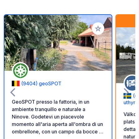
Aggiungi ai tuoi pref
(9404) geoSPOT
(6
GeoSPOT presso la fattoria, in un
uthyrn
ambiente tranquillo e naturale a
Välkom
Ninove. Godetevi un piacevole
plats 
momento all'aria aperta all'ombra di un
detta 
ombrellone, con un campo da bocce e
natur 
giri in pony per i bambini. Un luogo