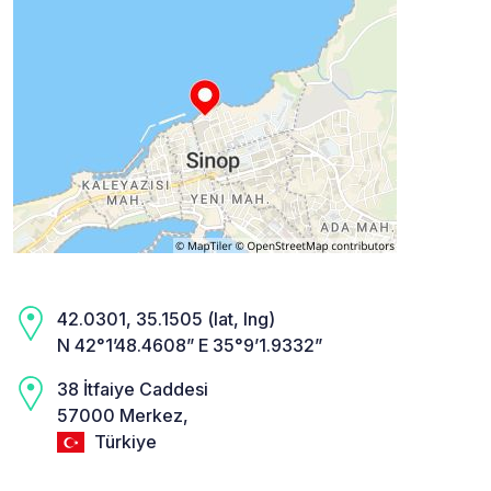
42.0301, 35.1505 (lat, lng)
N 42°1’48.4608” E 35°9’1.9332”
38 İtfaiye Caddesi
57000 Merkez,
Türkiye