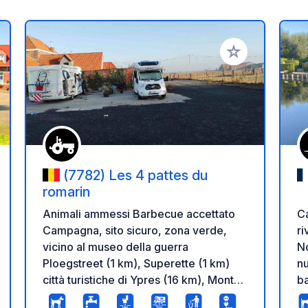
i ai tuoi preferiti
Aggiungi ai tuoi p
(7782) Les 4 pattes du
romarin
Ca
Animali ammessi Barbecue accettato
ri
Campagna, sito sicuro, zona verde,
No
vicino al museo della guerra
nu
Ploegstreet (1 km), Superette (1 km)
ba
città turistiche di Ypres (16 km), Mont
pe
des Cats (21 km), Mont rouge, Mont