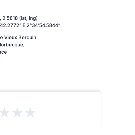
 2.5818 (lat, lng)
’42.2772” E 2°34’54.5844”
e Vieux Berquin
Morbecque,
nce
★★★