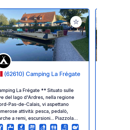
referiti
Aggiungi ai tuoi preferiti
(62610) Camping La Frégate
(7500)
Tournai
mping La Frégate ** Situato sulle
Questo è il
ve del lago d'Ardres, nella regione
camper della 
rd-Pas-de-Calais, vi aspettano
piedi dal ce
merose attività: pesca, pedalò,
un piano, con
rche a remi, escursioni... Piazzola
Sistema QR 
r tenda o roulotte: 7 €/giorno.
e pagamenti. 