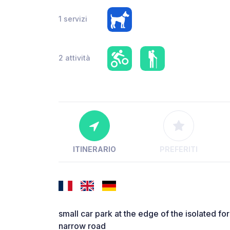
1 servizi
2 attività
ITINERARIO
PREFERITI
small car park at the edge of the isolated for
narrow road