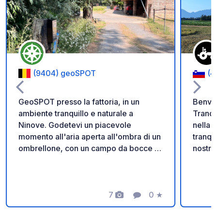
Aggiungi ai tuoi pref
(9404) geoSPOT
(4
GeoSPOT presso la fattoria, in un
Benven
ambiente tranquillo e naturale a
Tranqu
Ninove. Godetevi un piacevole
nella cam
momento all'aria aperta all'ombra di un
tranqu
ombrellone, con un campo da bocce e
nostra
giri in pony per i bambini. Un luogo
immers
ideale per una pausa rilassante. Grazie
vita r
al proprietario per aver condiviso
spazio
questo geoSPOT! :) Promemoria : -
7
0
★
distan
Foto
Commento
Valutazione
Ricordarsi di registrare il codice
pony, o