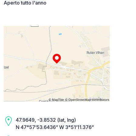
Aperto tutto l'anno
47.9649, -3.8532 (lat, lng)
N 47°57’53.6436” W 3°51’11.376”