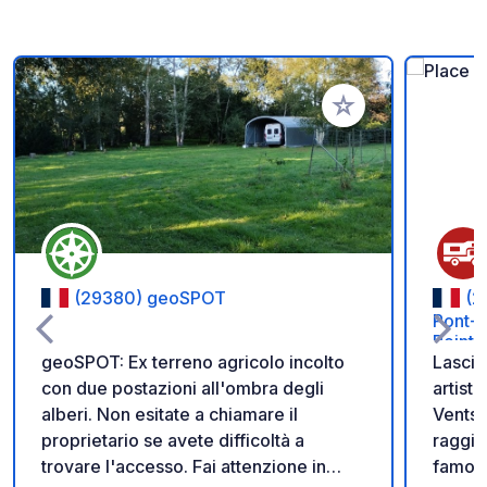
Aggiungi ai tuoi pref
(29380) geoSPOT
(2
Pont-A
Peintr
geoSPOT: Ex terreno agricolo incolto
Lascia
con due postazioni all'ombra degli
artist
alberi. Non esitate a chiamare il
Vents”
proprietario se avete difficoltà a
raggiun
trovare l'accesso. Fai attenzione in
famoso