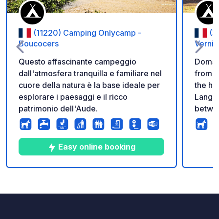
(11220) Camping Onlycamp -
(3
Boucocers
Vernis
Questo affascinante campeggio
Domai
dall'atmosfera tranquilla e familiare nel
from A
cuore della natura è la base ideale per
the hea
esplorare i paesaggi e il ricco
Langue
patrimonio dell'Aude.
betwee
Minerv
outdoo
biking
Easy online booking
Enjoy 
for gu
Pierre
9
44
4.6
★
Foto
Commenti
Valutazione
welcom
campsi
mobile