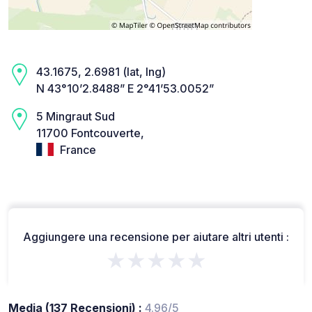
43.1675, 2.6981 (lat, lng)
N 43°10’2.8488” E 2°41’53.0052”
5 Mingraut Sud
11700 Fontcouverte,
France
Aggiungere una recensione per aiutare altri utenti :
★★★★★
Media (137 Recensioni) :
4.96/5