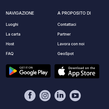
Locate
Azilla
NAVIGAZIONE
A PROPOSITO DI
advan
quiet 
Luoghi
Contattaci
enviro
pleasa
La carta
Partner
separa
Host
Lavora con noi
tranqu
Spacio
FAQ
GeoSpot
grocer
and es
Fi aro
welcom
The sw
be ope