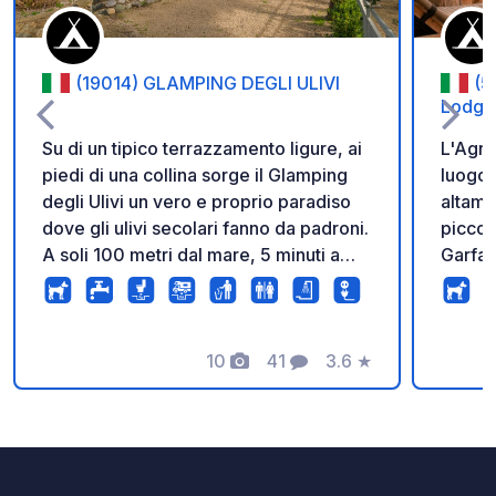
(19014) GLAMPING DEGLI ULIVI
(5
Lodge
Su di un tipico terrazzamento ligure, ai
L'Agri
piedi di una collina sorge il Glamping
luogo 
degli Ulivi un vero e proprio paradiso
altame
dove gli ulivi secolari fanno da padroni.
piccol
A soli 100 metri dal mare, 5 minuti a
Garfag
piedi dalla stazione e dal centro del
glampi
paese di Deiva Marina potrete godere
per ca
di tutto ciò che amate a partire dalla
atmosfera rural
pace che ci caratterizza.
10
41
3.6
★
ruolo 
Foto
Commenti
Valutazione
quotidi
gallin
propri
per gl
portat