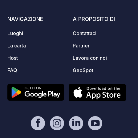
problema
tenuta
NAVIGAZIONE
A PROPOSITO DI
e offr
un lou
Luoghi
Contattaci
sauna 
anche 
La carta
Partner
è pron
Host
Lavora con noi
piacev
salott
FAQ
GeoSpot
nostro
mattuti
igieni
musica
tanti
Stagione e Ser
sono ap
15 settemb
stagio