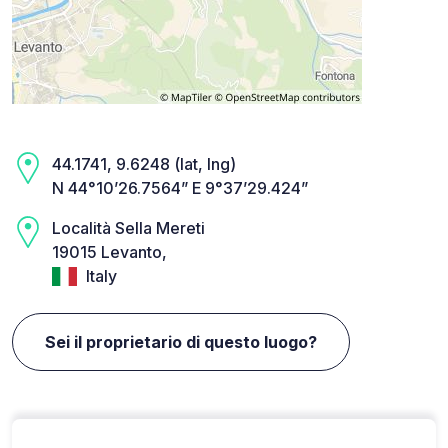
44.1741, 9.6248 (lat, lng)
N 44°10’26.7564” E 9°37’29.424”
Località Sella Mereti
19015 Levanto,
Italy
Sei il proprietario di questo luogo?