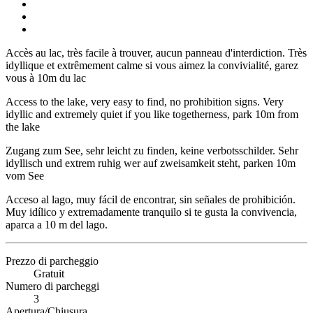
Accès au lac, très facile à trouver, aucun panneau d'interdiction. Très
idyllique et extrêmement calme si vous aimez la convivialité, garez
vous à 10m du lac
Access to the lake, very easy to find, no prohibition signs. Very
idyllic and extremely quiet if you like togetherness, park 10m from
the lake
Zugang zum See, sehr leicht zu finden, keine verbotsschilder. Sehr
idyllisch und extrem ruhig wer auf zweisamkeit steht, parken 10m
vom See
Acceso al lago, muy fácil de encontrar, sin señales de prohibición.
Muy idílico y extremadamente tranquilo si te gusta la convivencia,
aparca a 10 m del lago.
Prezzo di parcheggio
Gratuit
Numero di parcheggi
3
Apertura/Chiusura