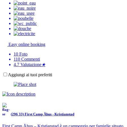
Easy online booking
10
Foto
110
Commenti
4.7
Valutazione
★
Aggiungi ai tuoi preferiti
(296 33) First Camp Åhus - Kristianstad
First Camp Åhus – Kristianstad è un campeggio per famiglie situato