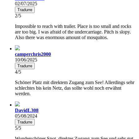
02/07/2025
Tradurre
2/5
Impossible to reach with trailer. Place is too small and rocks
are too big. I was afraid of the undercarriage. Pitch is slopy.
Also there was enormous amount of mosquitos.
camperchris2000
10/06/2025
Tradurre
4/5
Schöner Platz mit direktem Zugang zum See! Allerdings sehr
schlechtes bis kein Netz, das sollte wohl noch erwähnt
werden.
DavidL308
05/08/2024
Tradurre
5/5
Wunderschöner Spot, direkter Zugang zum See und sehr gut