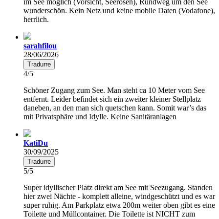
im See möglich (Vorsicht, Seerosen), Rundweg um den See
wunderschön. Kein Netz und keine mobile Daten (Vodafone),
herrlich.
sarahfilou
28/06/2026
Tradurre
4/5
Schöner Zugang zum See. Man steht ca 10 Meter vom See
entfernt. Leider befindet sich ein zweiter kleiner Stellplatz
daneben, an den man sich quetschen kann. Somit war’s das
mit Privatsphäre und Idylle. Keine Sanitäranlagen
KatiDu
30/09/2025
Tradurre
5/5
Super idyllischer Platz direkt am See mit Seezugang. Standen
hier zwei Nächte - komplett alleine, windgeschützt und es war
super ruhig. Am Parkplatz etwa 200m weiter oben gibt es eine
Toilette und Müllcontainer. Die Toilette ist NICHT zum