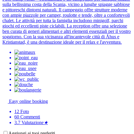
sulla bellissima costa della Scania, vicino a lunghe spiagge sabbiose
e pittoreschi dintorni naturali. Il campeggio offre strutture moderne
con ampie piazzole per camper, roulotte e tende, oltre a confortevoli
chalet. Le attività per tutta la famiglia includono minigolf, parchi
giochi ed eccellenti piste ciclabili. La reception offre una selezione
ben curata di generi alimentari e altri elementi essenziali per il vostro
soggiorno. Con la sua vicinanza all'incantevole città di Åhus e
Kristianstad, è una destinazione ideale per il relax e l'avventura.
Easy online booking
12
Foto
60
Commenti
3.7
Valutazione
★
Aggiungi ai tuoi preferiti