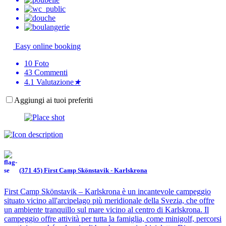
Easy online booking
10
Foto
43
Commenti
4.1
Valutazione
★
Aggiungi ai tuoi preferiti
(371 45) First Camp Skönstavik - Karlskrona
First Camp Skönstavik – Karlskrona è un incantevole campeggio
situato vicino all'arcipelago più meridionale della Svezia, che offre
un ambiente tranquillo sul mare vicino al centro di Karlskrona. Il
campeggio offre attività per tutta la famiglia, come minigolf, percorsi