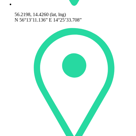
56.2198, 14.4260 (lat, lng)
N 56°13’11.136” E 14°25’33.708”