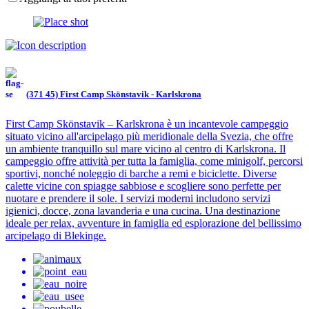
(371 45) First Camp Skönstavik - Karlskrona
First Camp Skönstavik – Karlskrona è un incantevole campeggio
situato vicino all'arcipelago più meridionale della Svezia, che offre
un ambiente tranquillo sul mare vicino al centro di Karlskrona. Il
campeggio offre attività per tutta la famiglia, come minigolf, percorsi
sportivi, nonché noleggio di barche a remi e biciclette. Diverse
calette vicine con spiagge sabbiose e scogliere sono perfette per
nuotare e prendere il sole. I servizi moderni includono servizi
igienici, docce, zona lavanderia e una cucina. Una destinazione
ideale per relax, avventure in famiglia ed esplorazione del bellissimo
arcipelago di Blekinge.