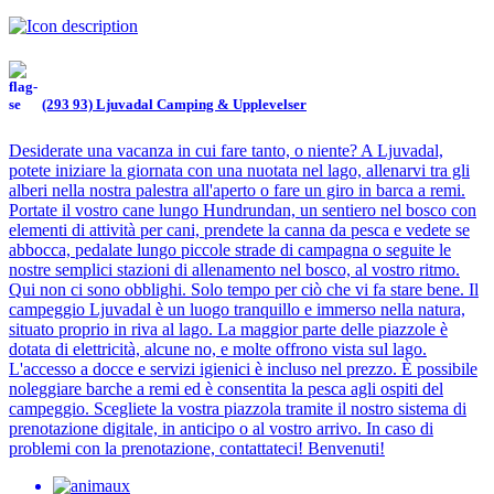
(293 93) Ljuvadal Camping & Upplevelser
Desiderate una vacanza in cui fare tanto, o niente? A Ljuvadal,
potete iniziare la giornata con una nuotata nel lago, allenarvi tra gli
alberi nella nostra palestra all'aperto o fare un giro in barca a remi.
Portate il vostro cane lungo Hundrundan, un sentiero nel bosco con
elementi di attività per cani, prendete la canna da pesca e vedete se
abbocca, pedalate lungo piccole strade di campagna o seguite le
nostre semplici stazioni di allenamento nel bosco, al vostro ritmo.
Qui non ci sono obblighi. Solo tempo per ciò che vi fa stare bene. Il
campeggio Ljuvadal è un luogo tranquillo e immerso nella natura,
situato proprio in riva al lago. La maggior parte delle piazzole è
dotata di elettricità, alcune no, e molte offrono vista sul lago.
L'accesso a docce e servizi igienici è incluso nel prezzo. È possibile
noleggiare barche a remi ed è consentita la pesca agli ospiti del
campeggio. Scegliete la vostra piazzola tramite il nostro sistema di
prenotazione digitale, in anticipo o al vostro arrivo. In caso di
problemi con la prenotazione, contattateci! Benvenuti!