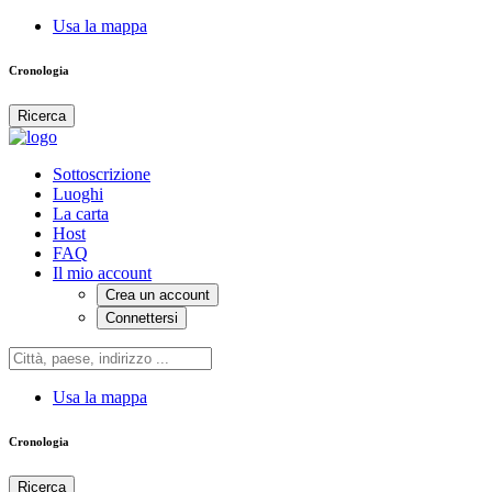
Usa la mappa
Cronologia
Ricerca
Sottoscrizione
Luoghi
La carta
Host
FAQ
Il mio account
Crea un account
Connettersi
Usa la mappa
Cronologia
Ricerca