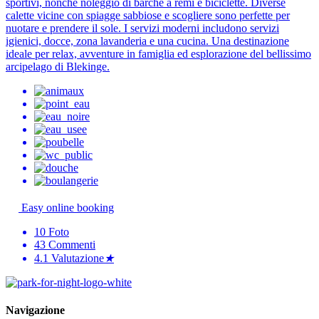
sportivi, nonché noleggio di barche a remi e biciclette. Diverse
calette vicine con spiagge sabbiose e scogliere sono perfette per
nuotare e prendere il sole. I servizi moderni includono servizi
igienici, docce, zona lavanderia e una cucina. Una destinazione
ideale per relax, avventure in famiglia ed esplorazione del bellissimo
arcipelago di Blekinge.
Easy online booking
10
Foto
43
Commenti
4.1
Valutazione
★
Navigazione