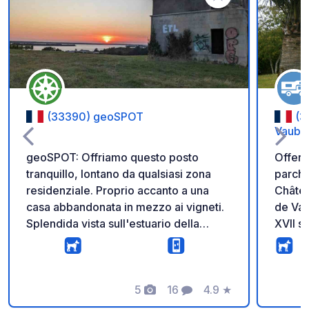
Aggiungi ai tuoi pref
(33390) geoSPOT
(3
Vauba
geoSPOT: Offriamo questo posto
Offert
tranquillo, lontano da qualsiasi zona
parche
residenziale. Proprio accanto a una
Châtea
casa abbandonata in mezzo ai vigneti.
de Vau
Splendida vista sull'estuario della
XVII s
Gironda e magnifici tramonti. Accesso
Cittad
gratuito. Unica raccomandazione:
mondia
lasciate il posto pulito. Sentitevi liberi di
ideale
venire a visitare la nostra cantina dopo
5
16
4.9
★
gastro
Foto
Commenti
Valutazione
la vostra notte allo Château Sainte
di Bla