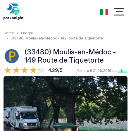
Home
Luoghi
(33480) Moulis-en-Médoc - 149 Route de Tiquetorte
(33480) Moulis-en-Médoc -
149 Route de Tiquetorte
4.29/5
Creato il 21.06.2016 da
cdras