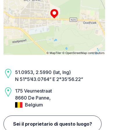
51.0953, 2.5990 (lat, lng)
N 51°5’43.0764” E 2°35’56.22”
175 Veurnestraat
8660 De Panne,
Belgium
Sei il proprietario di questo luogo?