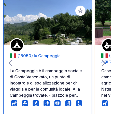
Aggiungi ai tuoi pref
(15050) la Campeggia
(1
Agritu
La Campeggia è il campeggio sociale
Cascin
di Costa Vescovato, un punto di
camper
incontro e di socializzazione per chi
agrico
viaggia e per la comunità locale. Alla
Natura
Campeggia trovate: - piazzole per
nel ver
camper, furgoni e roulotte e aree tenda
campa
su erba e nel bosco - accesso alla
dispon
corrente elettrica e all'acqua potabile -
idrico.