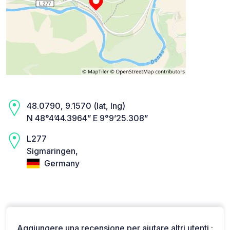
48.0790, 9.1570 (lat, lng)
N 48°4’44.3964” E 9°9’25.308”
L277
Sigmaringen,
Germany
Aggiungere una recensione per aiutare altri utenti :