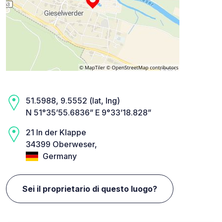
51.5988, 9.5552 (lat, lng)
N 51°35’55.6836” E 9°33’18.828”
21 In der Klappe
34399 Oberweser,
Germany
Sei il proprietario di questo luogo?