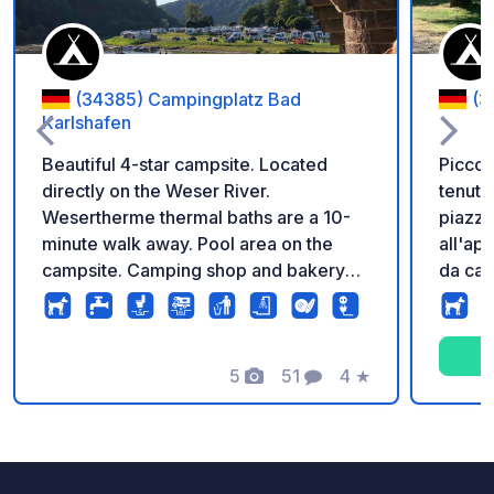
(34385) Campingplatz Bad
(3
Karlshafen
Beautiful 4-star campsite. Located
Piccol
directly on the Weser River.
tenuto
Wesertherme thermal baths are a 10-
piazzol
minute walk away. Pool area on the
all'ap
campsite. Camping shop and bakery
da cam
directly on site. Book your stay online
panini in loco. Ve
directly through our website.
pulizi
5
51
4
★
Foto
Commenti
Valutazione