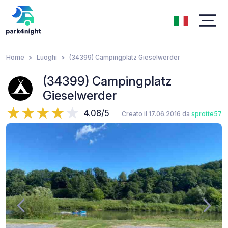
Home
Luoghi
(34399) Campingplatz Gieselwerder
(34399) Campingplatz
Gieselwerder
4.08/5
Creato il 17.06.2016 da
sprotte57