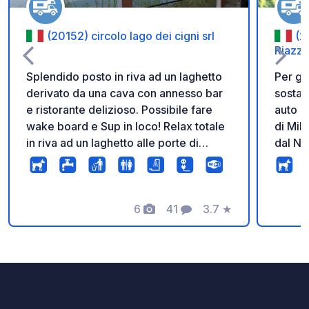
(20152) circolo lago dei cigni srl
(2
Riazzo
Splendido posto in riva ad un laghetto
Per gli
derivato da una cava con annesso bar
sosta 
e ristorante delizioso. Possibile fare
auto dalla
wake board e Sup in loco! Relax totale
di Mila
in riva ad un laghetto alle porte di
dal Na
Milano. Posto unico!
Ticino
parten
visita
6
41
3.7
★
di Ria
Foto
Commenti
Valutazione
dell'a
percors
cammi
MIGLI
È ACC
PRENO