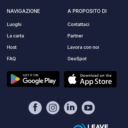
villag
NAVIGAZIONE
A PROPOSITO DI
ristor
chiusi 
Luoghi
Contattaci
websi
MATER
La carta
Partner
Host
Lavora con noi
FAQ
GeoSpot