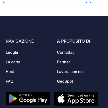
riceverete al momento della
al pae
prenotazione.
soggior
per fa
improv
(anche
prenot
dirett
NAVIGAZIONE
A PROPOSITO DI
Luoghi
Contattaci
La carta
Partner
Host
Lavora con noi
FAQ
GeoSpot