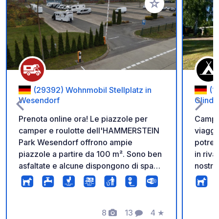
Aggiungi ai tuoi pref
(29392) Wohnmobil Stellplatz in
(1
Wesendorf
Glind
Prenota online ora! Le piazzole per
Campeg
camper e roulotte dell'HAMMERSTEIN
viaggi
Park Wesendorf offrono ampie
potret
piazzole a partire da 100 m². Sono ben
in riva
asfaltate e alcune dispongono di spazi
nostro
verdi direttamente sulla piazzola.
a notte. Servizi igienici moderni
Elettricità, acqua e scarico sono inclusi.
ultimat
L'accesso è completamente
ristru
automatico tramite un codice che
8
13
4
★
balnea
Foto
Commenti
Valutazione