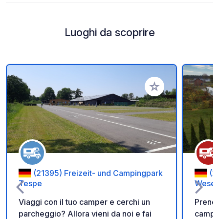
Luoghi da scoprire
Aggiungi ai tuoi pref
(21395) Freizeit- und Campingpark
(2
Tespe
Wesen
Viaggi con il tuo camper e cerchi un
Prenot
parcheggio? Allora vieni da noi e fai
campe