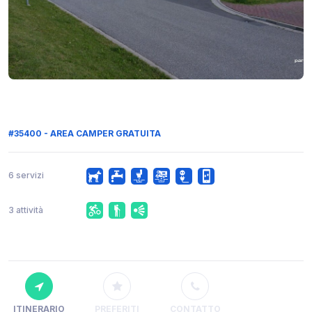
#35400 - AREA CAMPER GRATUITA
6 servizi
3 attività
ITINERARIO
PREFERITI
CONTATTO