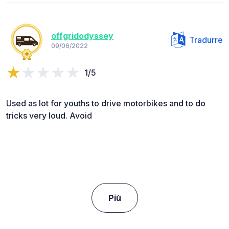
offgridodyssey
Tradurre
09/06/2022
1/5
Used as lot for youths to drive motorbikes and to do
tricks very loud. Avoid
Più