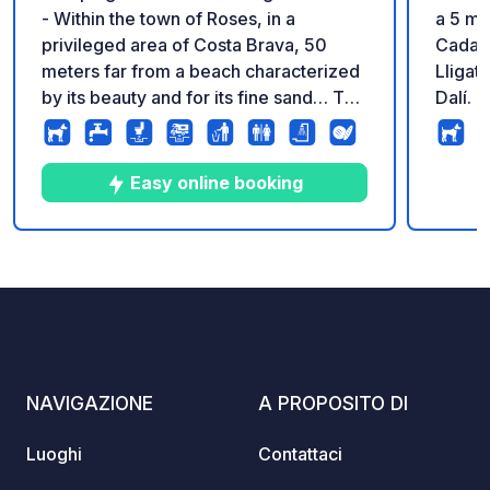
- Within the town of Roses, in a
a 5 min
privileged area of ​​Costa Brava, 50
Cadaqu
meters far from a beach characterized
Lligat
by its beauty and for its fine sand… The
Dalí. Il campeggio dispone di piazzole
campsite Joncarmar is fully equipped
comple
with facilities and activities necessary
vista 
because neither you nor your family
appart
Easy online booking
find anything missing. All year opened
luogo 
10
362
3.4
★
Foto
Commenti
Valutazione
NAVIGAZIONE
A PROPOSITO DI
Luoghi
Contattaci