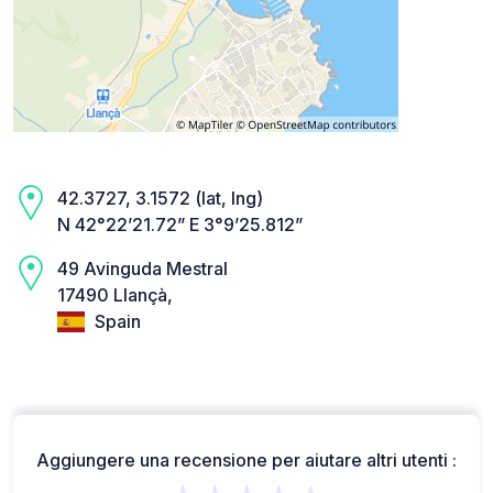
42.3727, 3.1572 (lat, lng)
N 42°22’21.72” E 3°9’25.812”
49 Avinguda Mestral
17490 Llançà,
Spain
Aggiungere una recensione per aiutare altri utenti :