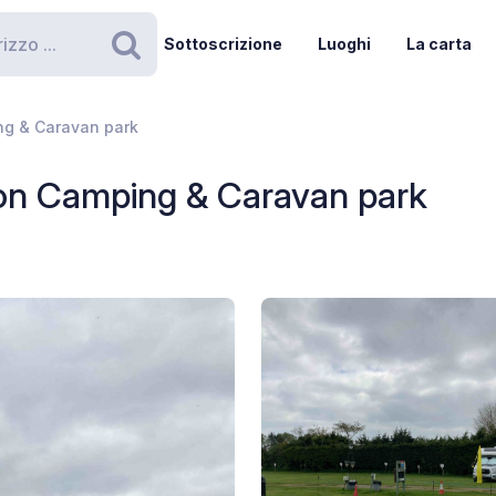
Sottoscrizione
Luoghi
La carta
Ricerca
g & Caravan park
n Camping & Caravan park