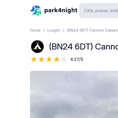
Home
Luoghi
(BN24 6DT) Cannon Campin
(BN24 6DT) Canno
4.27/5