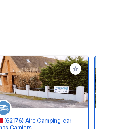
referiti
Aggiungi ai tuoi preferiti
(62176) Aire Camping-car
(6278
nas Camiers
- Camping