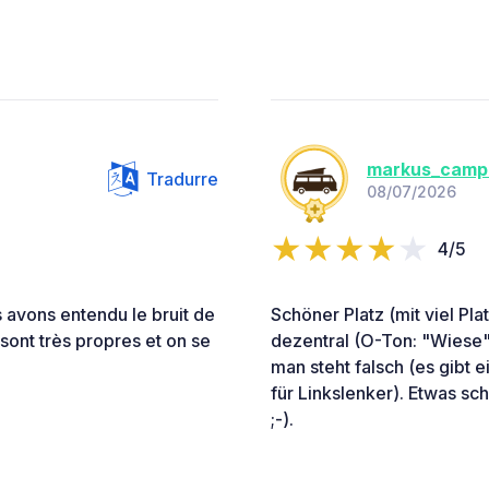
markus_camp
Tradurre
08/07/2026
4/5
 avons entendu le bruit de
Schöner Platz (mit viel Pla
sont très propres et on se
dezentral (O-Ton: "Wiese"
man steht falsch (es gibt 
für Linkslenker). Etwas sc
;-).