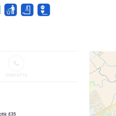
CONTATTO
cità: £35