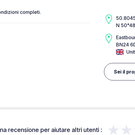
ondizioni completi.
50.8045,
N 50°48
Eastbou
BN24 6D
Uni
Sei il pr
★★
a recensione per aiutare altri utenti :