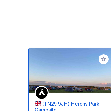
Aggiung
(TN29 9JH) Herons Park
Campsite