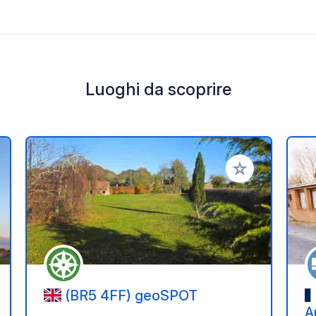
Luoghi da scoprire
i ai tuoi preferiti
Aggiungi ai tuoi p
(BR5 4FF) geoSPOT
A