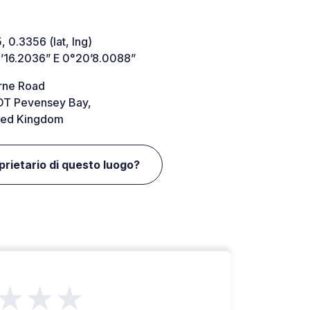
 0.3356 (lat, lng)
’16.2036” E 0°20’8.0088”
rne Road
T Pevensey Bay,
ted Kingdom
oprietario di questo luogo?
★★★