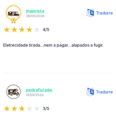
maprista
Tradurre
28/06/2026
4/5
Eletrecidade tirada…nem a pagar…alapados a fugir.
pedrafurada
Tradurre
19/06/2026
3/5