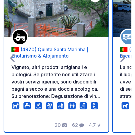
Aggiungi ai tuoi pref
(4970) Quinta Santa Marinha |
(4
Enoturismo & Alojamento
Escap
Vigneto, altri prodotti artigianali e
La nos
biologici. Se preferite non utilizzare i
il luog
vostri servizi igienici, sono disponibili
avventura. Benvenuti n
bagni a secco e una doccia ecologica.
di ser
Su prenotazione: Degustazione di vini:
strate
15 € a persona. Vi offrirò una
il megl
degustazione di 3 vini diversi,
convivi
accompagnati da piccoli taglieri di
Fortez
salumi o altri prodotti a seconda della
20
62
4.7
★
indiet
Foto
Commenti
Valutazione
disponibilità. Pasto: 25 € a persona.
delle 