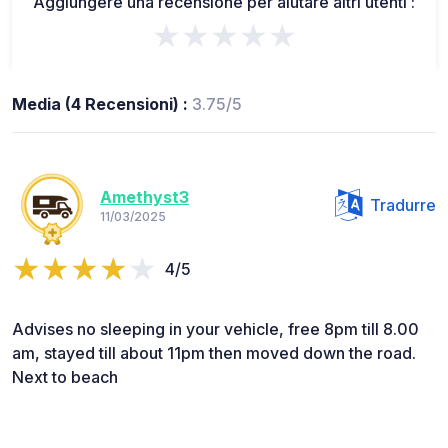
Aggiungere una recensione per aiutare altri utenti :
★★★★★
Media (4 Recensioni) :
3.75/5
Amethyst3
Tradurre
11/03/2025
4/5
Advises no sleeping in your vehicle, free 8pm till 8.00
am, stayed till about 11pm then moved down the road.
Next to beach