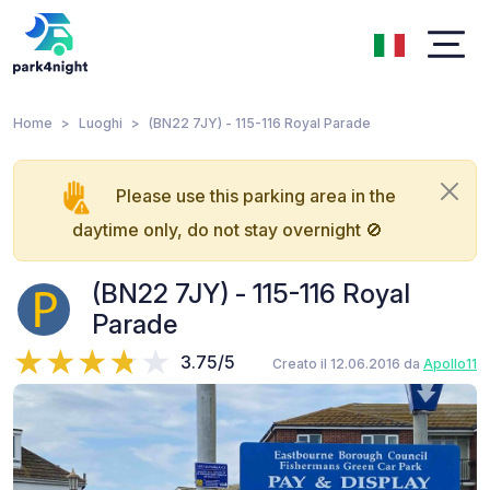
Home
Luoghi
(BN22 7JY) - 115-116 Royal Parade
Please use this parking area in the
daytime only, do not stay overnight 🚫
(BN22 7JY) - 115-116 Royal
Parade
3.75/5
Creato il 12.06.2016 da
Apollo11