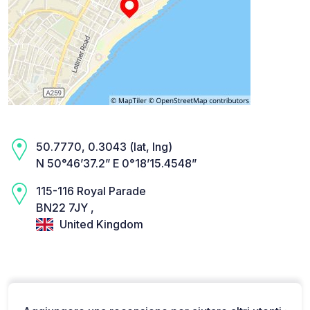
50.7770, 0.3043 (lat, lng)
N 50°46’37.2” E 0°18’15.4548”
115-116 Royal Parade
BN22 7JY ,
United Kingdom