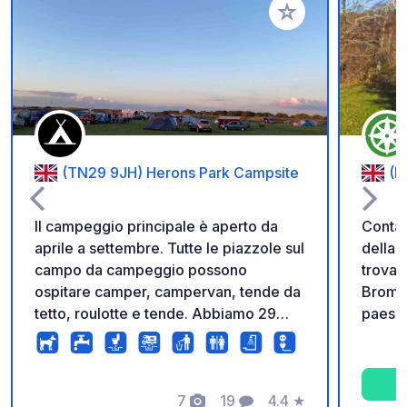
Aggiungi ai tuoi pref
(TN29 9JH) Herons Park Campsite
(B
Il campeggio principale è aperto da
Contanti o P
aprile a settembre. Tutte le piazzole sul
della 
campo da campeggio possono
trova 
ospitare camper, campervan, tende da
Bromle
tetto, roulotte e tende. Abbiamo 29
paesag
piazzole elettriche e 22 non elettriche.
boschi
C'è un parco giochi per bambini e
sosta r
un'area per il gioco delle palle. Siamo
deside
vicini a Dover e Folkestone per
7
19
4.4
★
rimane