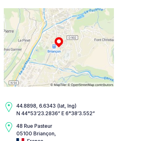
44.8898, 6.6343 (lat, lng)
N 44°53’23.2836” E 6°38’3.552”
48 Rue Pasteur
05100 Briançon,
France