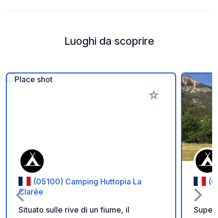
Luoghi da scoprire
Aggiungi ai tuoi pref
(05100) Camping Huttopia La
(0
Clarée
Situato sulle rive di un fiume, il
Superb