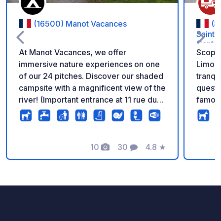
(16500) Manot Vacances
(8
Saint-
Gant e
At Manot Vacances, we offer
Scoprit
immersive nature experiences on one
Limous
of our 24 pitches. Discover our shaded
tranqui
campsite with a magnificent view of the
quest’
river! (Important entrance at 11 rue du
famose
village de vacances)
Junien
passeg
della Glane. Approf
10
30
4.8
★
complet
Foto
Commenti
Valutazione
ogni p
scaric
raccol
automatiz
massim
complet