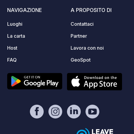
(toilet
NAVIGAZIONE
A PROPOSITO DI
stagione esti
CAMPI
Luoghi
Contattaci
sempre. Per verificare la dispo
tempo 
La carta
Partner
piazzol
Host
Lavora con noi
ufficia
web” d
FAQ
GeoSpot