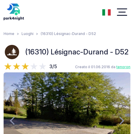
Home
Luoghi
(16310) Lésignac-Durand - D52
(16310) Lésignac-Durand - D52
3/5
Creato il 01.06.2016 da
tenoron