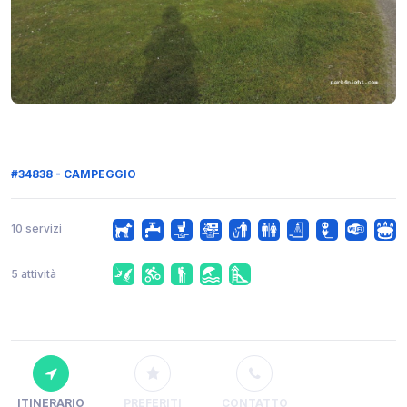
#34838 - CAMPEGGIO
10 servizi
5 attività
ITINERARIO
PREFERITI
CONTATTO