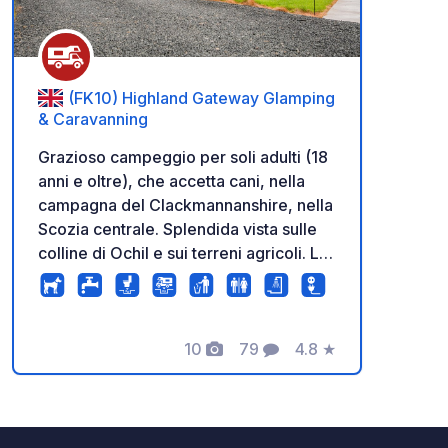
(FK10) Highland Gateway Glamping
& Caravanning
Grazioso campeggio per soli adulti (18
anni e oltre), che accetta cani, nella
campagna del Clackmannanshire, nella
Scozia centrale. Splendida vista sulle
colline di Ochil e sui terreni agricoli. Le
nostre 8 ampie piazzole con terreno
battuto sono aperte tutto l'anno (tranne
gennaio) con allaccio idrico privato,
scarico delle acque grigie e allaccio
10
79
4.8
★
Foto
Commenti
Valutazione
elettrico su ogni piazzola. Sono
disponibili servizi igienici riscaldati,
scarico delle acque nere, area di
raccolta differenziata, Wi-Fi gratuito,