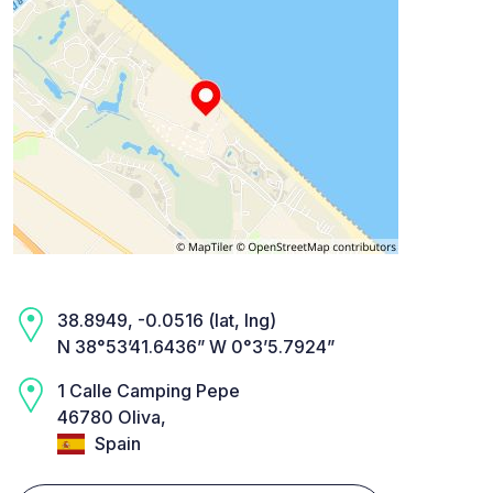
38.8949, -0.0516 (lat, lng)
N 38°53’41.6436” W 0°3’5.7924”
1 Calle Camping Pepe
46780 Oliva,
Spain