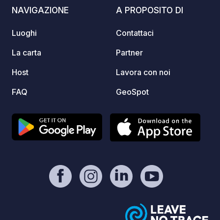
avviene tramite il distributore di
aperto 
NAVIGAZIONE
A PROPOSITO DI
benzina GASDEN.
domest
di lot
Luoghi
Contattaci
includ
inferi
La carta
Partner
domest
Host
Lavora con noi
acque 
igienic
FAQ
GeoSpot
docce 
extra:
piazzo
premi
aggiun
Lavand
asciug
automo
parche
senza 
non è 