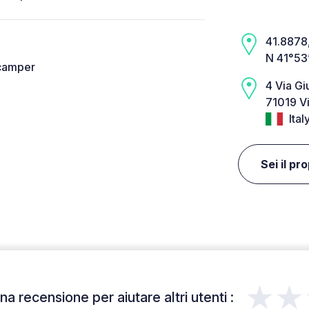
41.8878,
N 41°53
+camper
4 Via G
71019 Vi
Ital
Sei il pr
★★
a recensione per aiutare altri utenti :