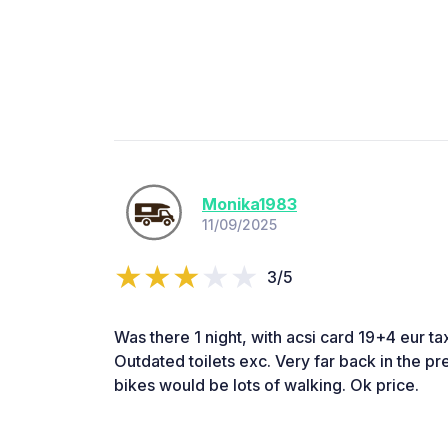
Monika1983
11/09/2025
3/5
Was there 1 night, with acsi card 19+4 eur tax
Outdated toilets exc. Very far back in the pr
bikes would be lots of walking. Ok price.