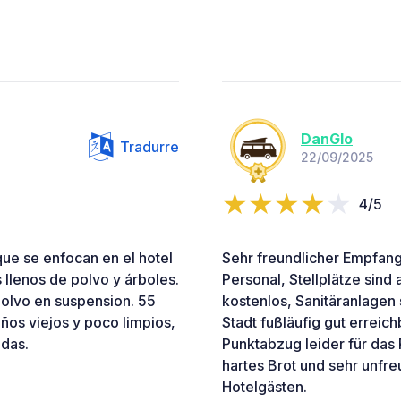
DanGlo
Tradurre
22/09/2025
4/5
ue se enfocan en el hotel
Sehr freundlicher Empfang 
llenos de polvo y árboles.
Personal, Stellplätze sin
olvo en suspension. 55
kostenlos, Sanitäranlagen
años viejos y poco limpios,
Stadt fußläufig gut erreich
idas.
Punktabzug leider für das R
hartes Brot und sehr unfr
Hotelgästen.