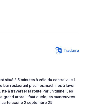
Tradurre
 situé à 5 minutes à vélo du centre ville l
de bar restaurant piscines.machines à laver
 juste à traverser la route Par un tunnel Les
e grand arbre il faut quelques manœuvres
 carte acsi le 2 septembre 25