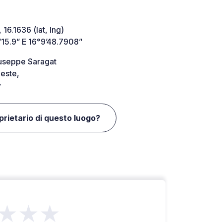
 16.1636 (lat, lng)
’15.9” E 16°9’48.7908”
iuseppe Saragat
este,
y
oprietario di questo luogo?
★★★