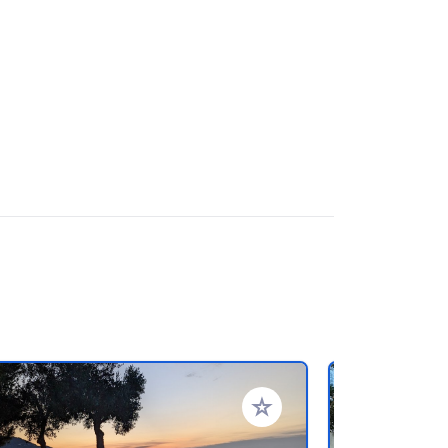
referiti
Aggiungi ai tuoi preferiti