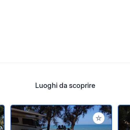
Luoghi da scoprire
i ai tuoi preferiti
Aggiungi ai tuoi p