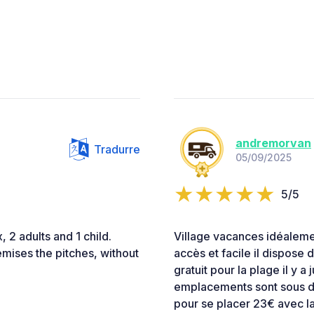
andremorvan
Tradurre
05/09/2025
5/5
, 2 adults and 1 child.
Village vacances idéalement
emises the pitches, without
accès et facile il dispose 
gratuit pour la plage il y a
emplacements sont sous d
pour se placer 23€ avec la