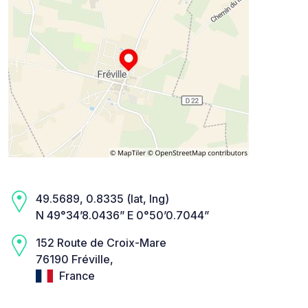
49.5689, 0.8335 (lat, lng)
N 49°34’8.0436” E 0°50’0.7044”
152 Route de Croix-Mare
76190 Fréville,
France