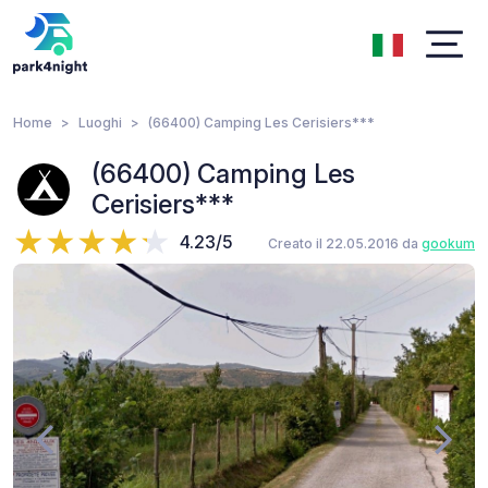
Home
Luoghi
(66400) Camping Les Cerisiers***
(66400) Camping Les
Cerisiers***
4.23/5
Creato il 22.05.2016 da
gookum