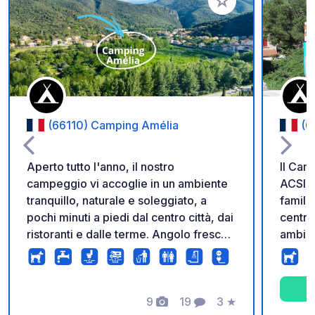
Aggiungi ai tuoi pref
(66110) Camping Amélia
(6
Aperto tutto l'anno, il nostro
Il Cam
campeggio vi accoglie in un ambiente
ACSI, 
tranquillo, naturale e soleggiato, a
familia
pochi minuti a piedi dal centro città, dai
centro
ristoranti e dalle terme. Angolo fresco:
ambien
per le giornate più calde, è disponibile
pochi 
un'area ombreggiata con sistemi di
Facilm
nebulizzazione. Tariffe JUILLET 2026 :
dirett
20.50€ - 24.50€ AOUT 2026 : 21.50€
9
19
3
★
dopo i
Foto
Commenti
Valutazione