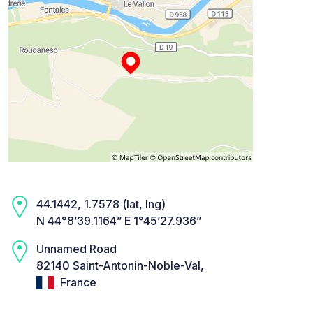
44.1442, 1.7578 (lat, lng)
N 44°8’39.1164” E 1°45’27.936”
Unnamed Road
82140 Saint-Antonin-Noble-Val,
France