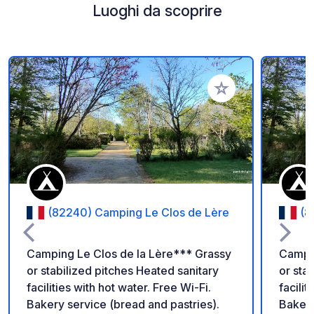
Luoghi da scoprire
Aggiungi ai tuoi pref
(82240) Camping Le Clos de Lère
(8
Camping Le Clos de la Lère*** Grassy
Campin
or stabilized pitches Heated sanitary
or sta
facilities with hot water. Free Wi-Fi.
facilit
Bakery service (bread and pastries).
Bakery