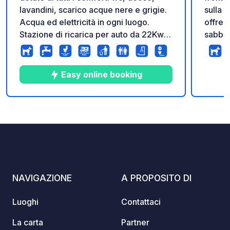
lavandini, scarico acque nere e grigie.
sulla 
Acqua ed elettricità in ogni luogo.
offre 
Stazione di ricarica per auto da 22Kw
sabbia 
(0,35€/kwh). A 15 minuti a piedi dal
sentier
centro di Pont-Aven. Tavolo da picnic e
l’aria d
barbecue a disposizione. Arrivo dalle
un sog
Easy online booking
14:00 e partenza entro le 13:30
piazzol
Prodotti agricoli disponibili per la
colonn
vendita in loco.
scaric
10
96
4.9
★
Foto
Commenti
Valutazione
automati
alla r
per sempre. Per
dispon
la vost
NAVIGAZIONE
A PROPOSITO DI
link uf
Sito w
Luoghi
Contattaci
La carta
Partner