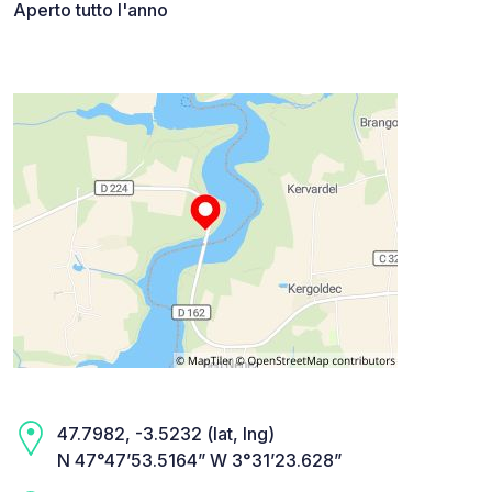
Aperto tutto l'anno
47.7982, -3.5232 (lat, lng)
N 47°47’53.5164” W 3°31’23.628”