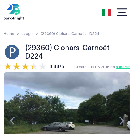
Home
Luoghi
(29360) Clohars-Carnoët - D224
(29360) Clohars-Carnoët -
D224
3.44/5
Creato il 19.05.2016 da
aubertin