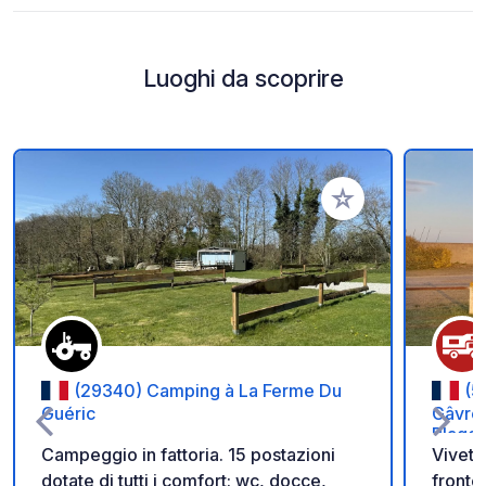
Luoghi da scoprire
Aggiungi ai tuoi pref
(29340) Camping à La Ferme Du
(5
Guéric
Gâvres
Plages
Campeggio in fattoria. 15 postazioni
Vivete
dotate di tutti i comfort: wc, docce,
fronte