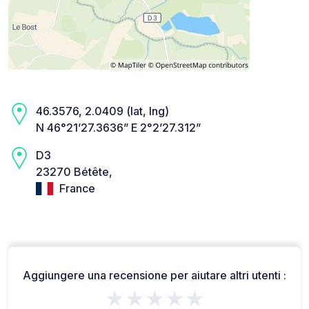
46.3576, 2.0409 (lat, lng)
N 46°21’27.3636” E 2°2’27.312”
D3
23270 Bétête,
France
Aggiungere una recensione per aiutare altri utenti :
★★★★★