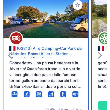
Aggiungi ai tuoi pref
(03310) Aire Camping-Car Park de
(2
Néris-les-Bains (Allier) – Station
Thermale et Parc Floral
Concedetevi una pausa benessere in
geoSPO
Alvernia! Quest’area tranquilla e verde
access
vi accoglie a due passi dalle famose
situat
terme gallo-romane e dai parchi fioriti
sentie
di Néris-les-Bains. Ideale per una cura
fine). 
termale o per godersi sentieri
mucche
escursionistici e patrimonio storico.
presen
Approfittate di un grande comfort
Promemo
durante il vostro soggiorno: piazzole
10
56
3.8
★
geoCod