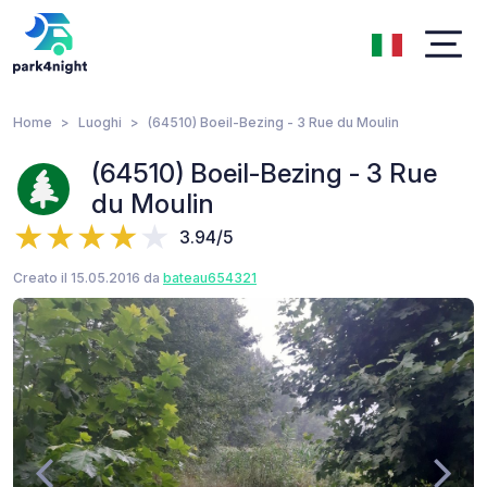
Home
Luoghi
(64510) Boeil-Bezing - 3 Rue du Moulin
(64510) Boeil-Bezing - 3 Rue
du Moulin
3.94/5
Creato il 15.05.2016 da
bateau654321