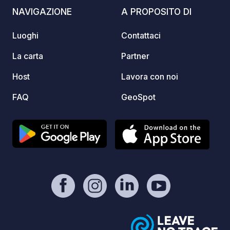
sito (toil
NAVIGAZIONE
A PROPOSITO DI
rete 
tantum, vali
Luoghi
Contattaci
dispon
la vost
La carta
Partner
ufficia
Host
Lavora con noi
web" d
FAQ
GeoSpot