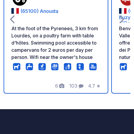
(65100) Anousta
(6
Buzy (
d'Oss
At the foot of the Pyrenees, 3 km from
Benven
Lourdes, on a poultry farm with table
Valle 
d'hôtes. Swimming pool accessible to
offre 
campervans for 2 euros per day per
dei Pir
person. Wifi near the owner's house
natura
numero
bellez
Godete
6
103
4.7
★
piazzo
Foto
Commenti
Valutazione
elettri
serviz
access
Per un
durant
access