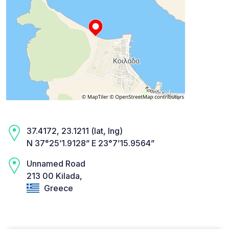
37.4172, 23.1211 (lat, lng)
N 37°25’1.9128” E 23°7’15.9564”
Unnamed Road
213 00 Kilada,
Greece