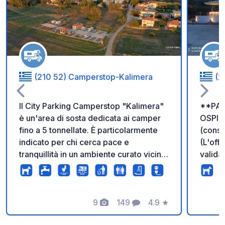
Aggiungi ai tuoi pref
(210 52) Camperstop-Kalimera
(2
Il City Parking Camperstop "Kalimera"
**PAR
è un'area di sosta dedicata ai camper
OSPIT
fino a 5 tonnellate. È particolarmente
(cons
indicato per chi cerca pace e
(L'off
tranquillità in un ambiente curato vicino
valida 
alla città (400 m). Il Teatro di Epidauro
al rist
dista 4 km. I proprietari parlano
dell'of
tedesco, inglese, francese e greco.
I nostr
Servizi moderni per camper, inclusi
9
149
4.9
★
ed elet
Foto
Commenti
Valutazione
servizi igienici e docce. Piazzole
posto 