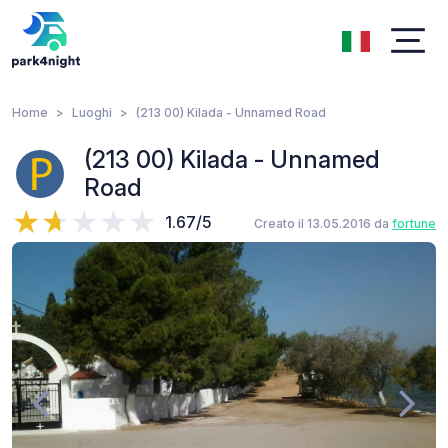
Home
Luoghi
(213 00) Kilada - Unnamed Road
(213 00) Kilada - Unnamed
Road
1.67/5
Creato il 13.05.2016 da
fortune