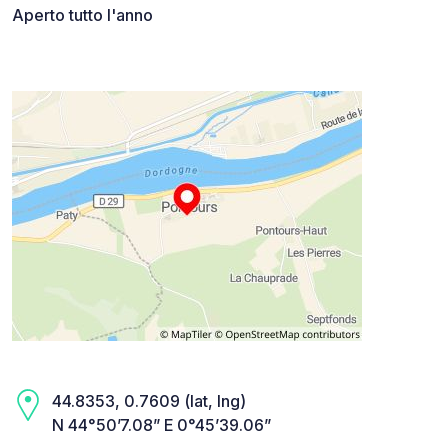
Aperto tutto l'anno
44.8353, 0.7609 (lat, lng)
N 44°50’7.08” E 0°45’39.06”