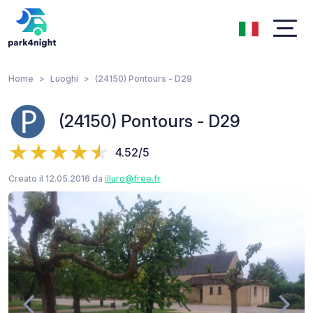
Home
Luoghi
(24150) Pontours - D29
(24150) Pontours - D29
4.52/5
Creato il 12.05.2016 da
illuro@free.fr