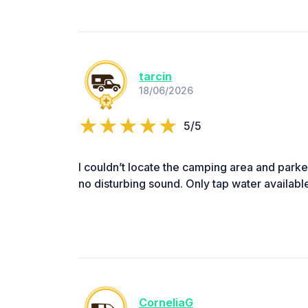
tarcin
18/06/2026
5/5
I couldn’t locate the camping area and parke
no disturbing sound. Only tap water availabl
CorneliaG