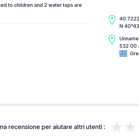
d to children and 2 water taps are
40.7222,
N 40°43
Unname
532 00 
Gre
★★
a recensione per aiutare altri utenti :