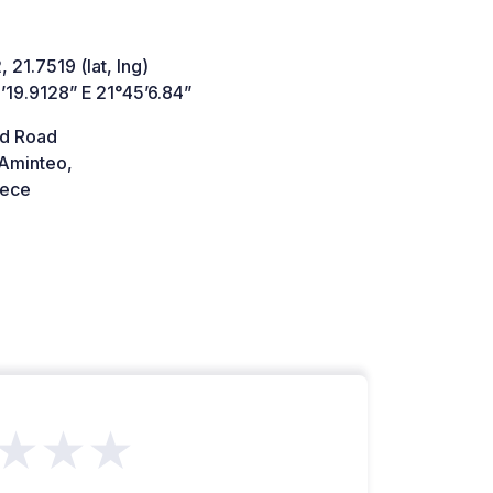
 21.7519 (lat, lng)
’19.9128” E 21°45’6.84”
d Road
Aminteo,
ece
★★★