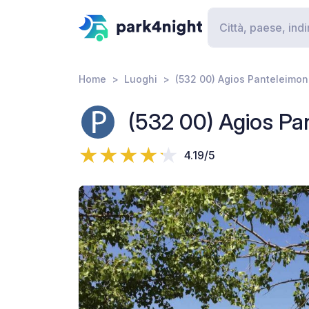
Home
Luoghi
(532 00) Agios Panteleimo
(532 00) Agios Pa
4.19/5