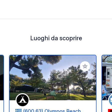
Luoghi da scoprire
i ai tuoi preferiti
Aggiungi ai tuoi p
(600 63) Olympos Beach