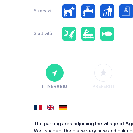
5 servizi
3 attività
ITINERARIO
PREFERITI
The parking area adjoining the village of A
Well shaded, the place very nice and calm o