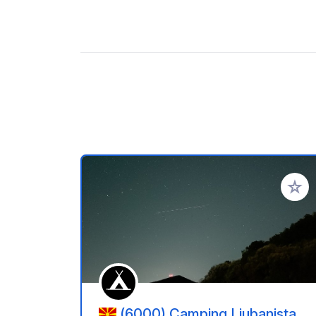
Aggiung
(6000) Camping Ljubanista