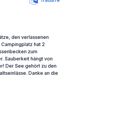
Tradurre
ätze, den verlassenen
r Campingplatz hat 2
ussenbecken zum
r. Sauberkeit hängt von
r! Der See gehört zu den
ltseinlässe. Danke an die