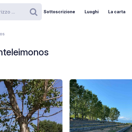
Sottoscrizione
Luoghi
La carta
Ricerca
nos
nteleimonos