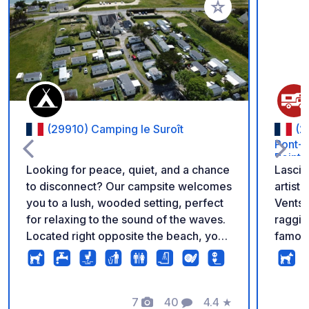
Aggiungi ai tuoi pref
(29910) Camping le Suroît
(2
Pont-A
Peintr
Looking for peace, quiet, and a chance
Lascia
to disconnect? Our campsite welcomes
artist
you to a lush, wooded setting, perfect
Vents”
for relaxing to the sound of the waves.
raggiun
Located right opposite the beach, you
famoso
will enjoy a prime view and immediate
galleri
access to the sea. A true haven of
sentieri lu
peace for your stay in a motorhome or
strutt
campervan.
7
40
4.4
★
pianeg