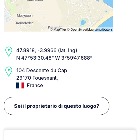
47.8918, -3.9966 (lat, lng)
N 47°53’30.48” W 3°59’47.688”
104 Descente du Cap
29170 Fouesnant,
France
Sei il proprietario di questo luogo?