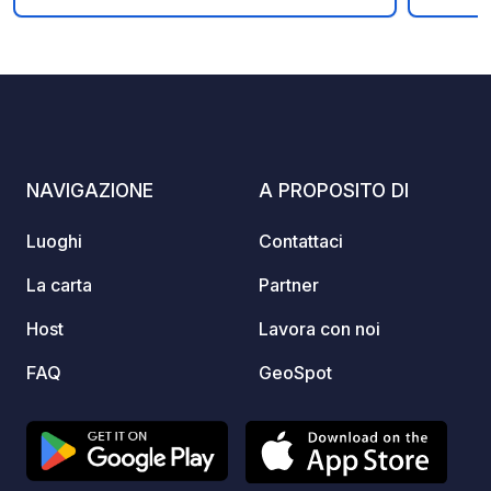
Foto
Commenti
Valutazione
colleg
Wi-Fi 
access
barriera aut
CAMPI
sempre. Per consultare la dis
in tem
NAVIGAZIONE
A PROPOSITO DI
piazzol
sezion
Luoghi
Contattaci
sched
La carta
Partner
Host
Lavora con noi
FAQ
GeoSpot