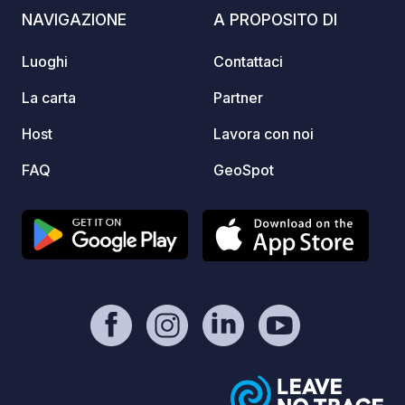
nodo p
NAVIGAZIONE
A PROPOSITO DI
contat
Si tro
Luoghi
Contattaci
Access
dimens
La carta
Partner
caso di forti
Host
Lavora con noi
l’apert
anzich
FAQ
GeoSpot
filo b
sistemarti :-). Ric
registr
mio vei
⚠️ Nie
Donazi
per il 
https: