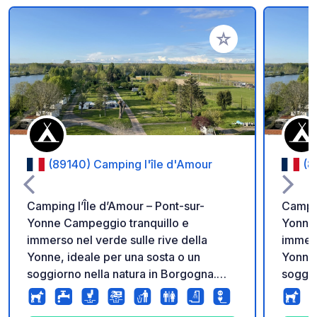
Aggiungi ai tuoi pref
(89140) Camping l'île d'Amour
(8
Camping l’Île d’Amour – Pont-sur-
Campin
Yonne Campeggio tranquillo e
Yonne Campeggio tranquillo
immerso nel verde sulle rive della
immers
Yonne, ideale per una sosta o un
Yonne,
soggiorno nella natura in Borgogna.
soggio
Accesso diretto alla pista ciclabile V55.
Access
Stazione ferroviaria raggiungibile a
Stazio