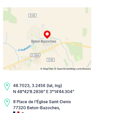
48.7023, 3.2456 (lat, lng)
N 48°42’8.2836” E 3°14’44.304”
8 Place de l'Église Saint-Denis
77320 Beton-Bazoches,