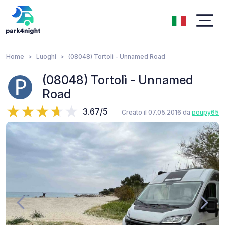
Home
Luoghi
(08048) Tortolì - Unnamed Road
(08048) Tortolì - Unnamed
Road
3.67/5
Creato il 07.05.2016 da
poupy65