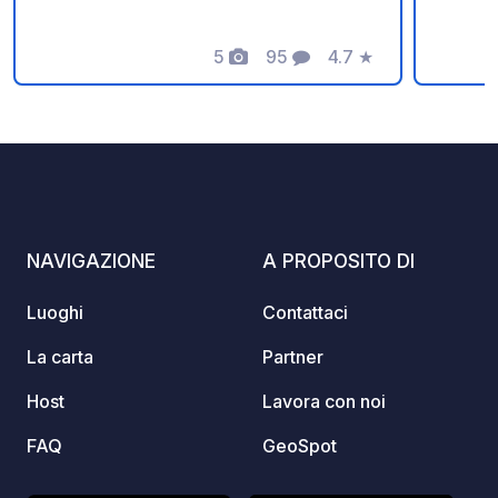
appart
servizi
5
95
4.7
★
lavand
Foto
Commenti
Valutazione
altro 
Nell'a
TV e gioca
ulteri
nostro sito web
IMPORT
sono a
NAVIGAZIONE
A PROPOSITO DI
dimens
telefo
Luoghi
Contattaci
La carta
Partner
Host
Lavora con noi
FAQ
GeoSpot