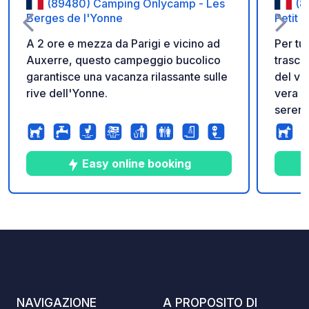
(89480) Camping Onlycamp - Les
(8
Berges de l'Yonne
Petit P
A 2 ore e mezza da Parigi e vicino ad
Per tut
Auxerre, questo campeggio bucolico
trasco
garantisce una vacanza rilassante sulle
del ve
rive dell'Yonne.
vera o
sereni
Situat
mezza 
Auxer
Easy online booking
dirett
dal Ca
boccat
10
24
4.6
★
Foto
Commenti
Valutazione
famigl
sulle 
numero
in bar
con la 
NAVIGAZIONE
A PROPOSITO DI
suoi pa