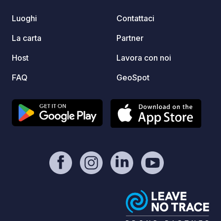
villagg
Luoghi
Contattaci
ancora
dispon
La carta
Partner
Host
Lavora con noi
FAQ
GeoSpot