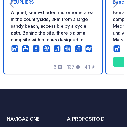
PEUPLIERS
Beach
A quiet, semi-shaded motorhome area
Benven
in the countryside, 2km from a large
campeg
sandy beach, accessible by a cycle
Medite
path. Behind the site, there's a small
una va
campsite with pitches designed to
Marsei
accommodate motorhomes of all sizes.
quello
€15/€18 on the site depending on the
miglio
season; €18, €23/€29 on the campsite,
Lingua
for 2 people depending on the season.
6
137
4.1
★
Franci
Foto
Commenti
Valutazione
Tourist tax is included in the price.
NAVIGAZIONE
A PROPOSITO DI