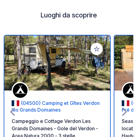
Luoghi da scoprire
Aggiungi ai tuoi pref
(04500) Camping et Gîtes Verdon
(0
les Grands Domaines
Pré du
Campeggio e Cottage Verdon Les
Season
Grands Domaines - Gole del Verdon -
locate
Area Natura 2000 - 3 stelle
Haute