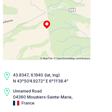
43.8347, 6.1940 (lat, lng)
N 43°50’4.9272” E 6°11’38.4”
Unnamed Road
04360 Moustiers-Sainte-Marie,
France