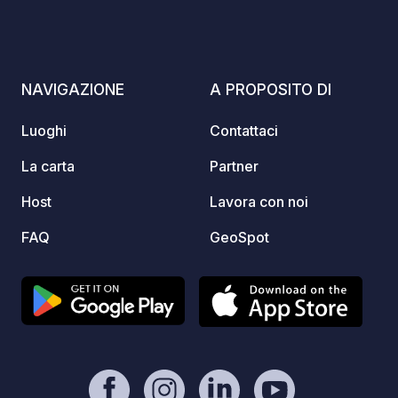
idilliaco per vacanze rigeneranti.
lungo 
mare, 
accogl
eccezi
NAVIGAZIONE
A PROPOSITO DI
destin
dieci 
Luoghi
Contattaci
en-l'Îl
imperdi
La carta
Partner
sorseg
Host
Lavora con noi
solegg
sull'o
FAQ
GeoSpot
Attenz
blu pr