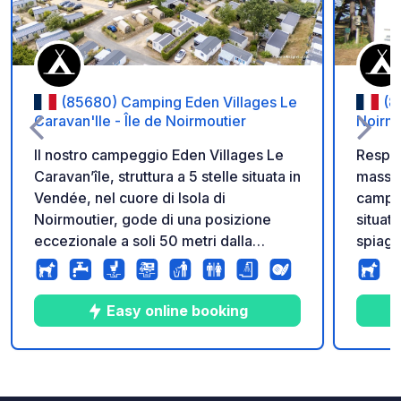
(85680) Camping Eden Villages Le
(8
Caravan'Ile - Île de Noirmoutier
Noirmo
Il nostro campeggio Eden Villages Le
Respir
Caravan’île, struttura a 5 stelle situata in
massim
Vendée, nel cuore di Isola di
campeg
Noirmoutier, gode di una posizione
situat
eccezionale a soli 50 metri dalla
spiagg
spiaggia, con accesso diretto al mare.
l'acce
Offre un parco acquatico di 1.000 m²,
posizi
nonché un’area interamente dedicata al
Noirmo
Easy online booking
tempo libero, il tutto accanto a una
Campeg
splendida spiaggia di sabbia fine. Le
cuore de
Caravan’île vi accoglie in un’atmosfera
all'oc
9
36
4
★
Foto
Commenti
Valutazione
familiare e conviviale, in un contesto
Noirmo