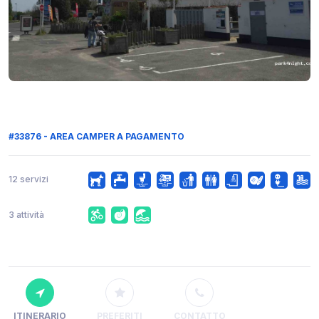
#33876 - AREA CAMPER A PAGAMENTO
12 servizi
3 attività
ITINERARIO
PREFERITI
CONTATTO