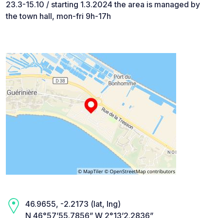
23.3-15.10 / starting 1.3.2024 the area is managed by
the town hall, mon-fri 9h-17h
46.9655, -2.2173 (lat, lng)
N 46°57’55.7856” W 2°13’2.2836”