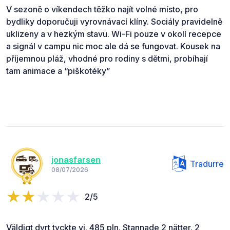
V sezoně o víkendech těžko najít volné místo, pro
bydliky doporučuji vyrovnávací klíny. Sociály pravidelně
uklizeny a v hezkým stavu. Wi-Fi pouze v okolí recepce
a signál v campu nic moc ale dá se fungovat. Kousek na
příjemnou pláž, vhodné pro rodiny s dětmi, probíhají
tam animace a “piškotéky”
jonasfarsen
Tradurre
08/07/2026
2/5
Väldigt dyrt tyckte vi. 485 pln. Stannade 2 nätter. 2