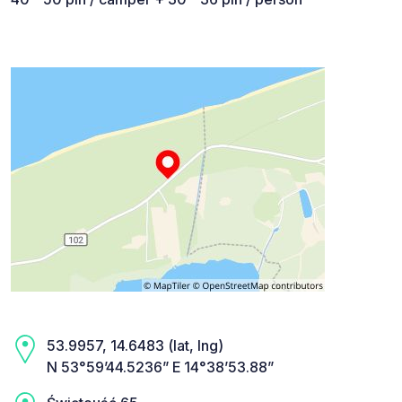
53.9957, 14.6483 (lat, lng)
N 53°59’44.5236” E 14°38’53.88”