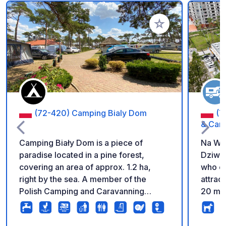
Aggiungi ai tuoi pref
(72-420) Camping Bialy Dom
(7
& Cam
Camping Biały Dom is a piece of
Na Wy
paradise located in a pine forest,
Dziwnó
covering an area of approx. 1.2 ha,
who enj
right by the sea. A member of the
attract
Polish Camping and Caravanning
20 met
Federation, multiple winner of the
entranc
‘Mister Camping’ award, with a large
campe