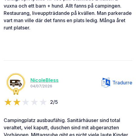
vuxna och ett barn + hund. Allt fanns på campingen.
Restaurang, liveuppträdande på kvällen. Man parkerade
vart man ville där det fanns en plats ledig. Många året
runt platser.
NicoleBless
Tradurre
04/07/2026
2/5
Campingplatz ausbaufähig. Sanitärhäuser sind total
veraltet, viel kaputt, duschen sind mit abgeranzten
Vorhängen. Mittagsruhe gibt es nicht viele laute Kinder