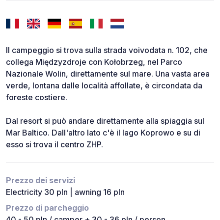
Il campeggio si trova sulla strada voivodata n. 102, che
collega Międzyzdroje con Kołobrzeg, nel Parco
Nazionale Wolin, direttamente sul mare. Una vasta area
verde, lontana dalle località affollate, è circondata da
foreste costiere.
Dal resort si può andare direttamente alla spiaggia sul
Mar Baltico. Dall'altro lato c'è il lago Koprowo e su di
esso si trova il centro ZHP.
Prezzo dei servizi
Electricity 30 pln | awning 16 pln
Prezzo di parcheggio
40 - 50 pln / camper + 30 - 36 pln / person