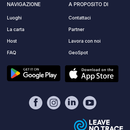
NAVIGAZIONE
A PROPOSITO DI
di servizi sono a tua disposizione per
migliorare il tuo soggiorno al Camping
Luoghi
Contattaci
du Futur.
La carta
Partner
Host
Lavora con noi
FAQ
GeoSpot