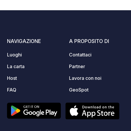
dedicate ai camper, che garantiscono
pulizia
10
268
4.2
★
Foto
Commenti
Valutazione
grande facilità di movimento. I nostri
surtou
amici a 4 zampe sono i benvenuti!
disinfe
campin
canali
poubel
NAVIGAZIONE
A PROPOSITO DI
Luoghi
Contattaci
La carta
Partner
Host
Lavora con noi
FAQ
GeoSpot