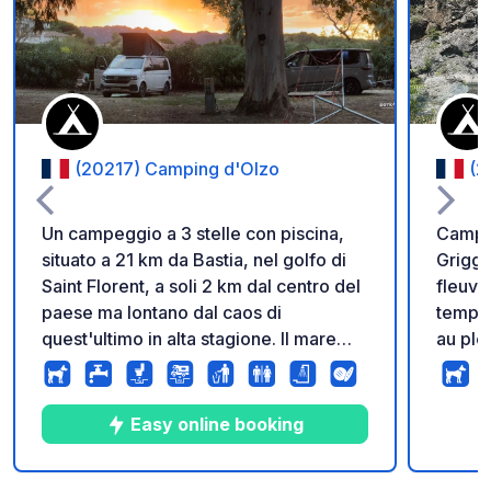
Aggiungi ai tuoi pref
(20217) Camping d'Olzo
(2
Un campeggio a 3 stelle con piscina,
Campin
situato a 21 km da Bastia, nel golfo di
Griggi
Saint Florent, a soli 2 km dal centro del
fleuve
paese ma lontano dal caos di
temper
quest'ultimo in alta stagione. Il mare
au ple
dista 500 metri. Vi offriamo piazzole di
plages
80 m² con ottima ombreggiatura,
du fle
dotate di attacchi elettrici CEE, per
Pas de
Easy online booking
tende e roulotte di grandi dimensioni.
toilet
Disponiamo inoltre di piazzole
sceptiq