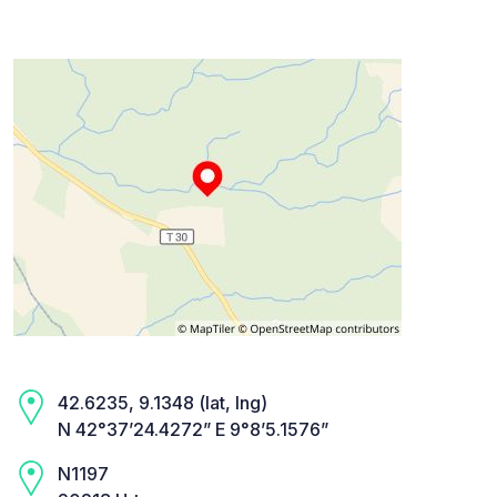
42.6235, 9.1348 (lat, lng)
N 42°37’24.4272” E 9°8’5.1576”
N1197