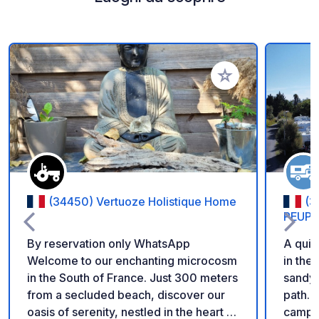
Aggiungi ai tuoi pref
(34450) Vertuoze Holistique Home
(3
PEUPL
By reservation only WhatsApp
A qui
Welcome to our enchanting microcosm
in the
in the South of France. Just 300 meters
sandy 
from a secluded beach, discover our
path. Behind the site, there's a small
oasis of serenity, nestled in the heart of
campsi