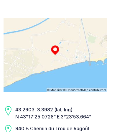
43.2903, 3.3982 (lat, lng)
N 43°17’25.0728” E 3°23’53.664”
940 B Chemin du Trou de Ragoût